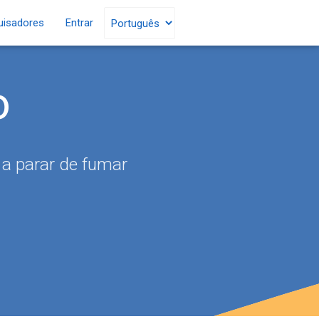
uisadores
Entrar
o
 a parar de fumar