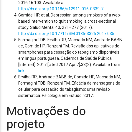
2016;16:103. Available at:
http://dx.doi.org/10.1186/s12911-016-0339-7
Gomide, HP. et al. Depression among smokers of a web-
based intervention to quit smoking: a cross-sectional
study. Salud Mental 40, 271–277 (2017).
http://dx.doi.org/10.17711/SM.0185-3325.2017.035
Formagini TDB, Ervilha RR, Machado NM, Andrade BABB
de, Gomide HP, Ronzani TM. Revisão dos aplicativos de
smartphones para cessação do tabagismo disponíveis
em língua portuguesa. Cadernos de Saúde Pública
[Internet]. 2017 [cited 2017 Apr 7];33(2). Available from:
link
Ervilha RR, Andrade BABB de, Gomide HP, Machado NM,
Formagini TDB, Ronzani TM. Eficácia de mensagens de
celular para cessação do tabagismo: uma revisão
sistemática. Psicologia em Estudo. 2017;
Motivações do
projeto