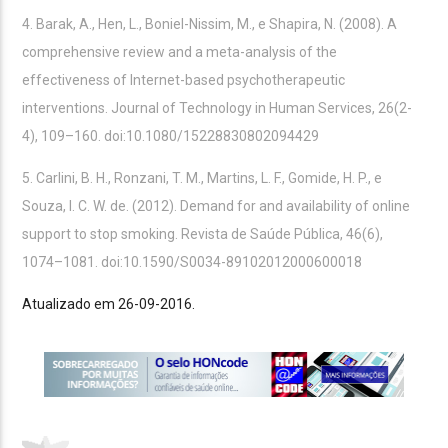
4. Barak, A., Hen, L., Boniel-Nissim, M., e Shapira, N. (2008). A
comprehensive review and a meta-analysis of the
effectiveness of Internet-based psychotherapeutic
interventions. Journal of Technology in Human Services, 26(2-
4), 109–160. doi:10.1080/15228830802094429
5. Carlini, B. H., Ronzani, T. M., Martins, L. F., Gomide, H. P., e
Souza, I. C. W. de. (2012). Demand for and availability of online
support to stop smoking. Revista de Saúde Pública, 46(6),
1074–1081. doi:10.1590/S0034-89102012000600018
Atualizado em 26-09-2016.